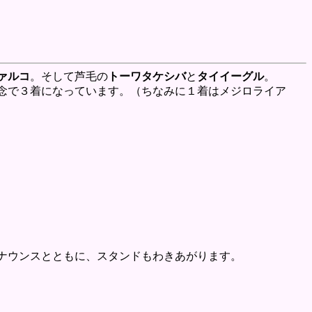
ァルコ
。そして芦毛の
トーワタケシバ
と
タイイーグル
。
念で３着になっています。（ちなみに１着はメジロライア
ナウンスとともに、スタンドもわきあがります。