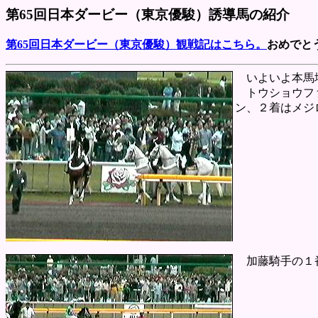
第65回日本ダービー（東京優駿）誘導馬の紹介
第65回日本ダービー（東京優駿）観戦記はこちら。
おめでと
いよいよ本馬場
トウショウファ
ン、２着はメジ
加藤騎手の１番