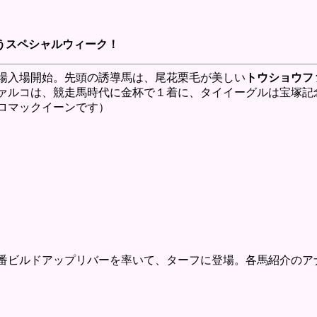
うスペシャルウィーク！
入場開始。先頭の誘導馬は、尾花栗毛が美しい
トウショウフ
ルコは、競走馬時代に金杯で１着に、タイイーグルは宝塚記
ロマックイーンです）
ビルドアップリバーを率いて、ターフに登場。各馬紹介のア