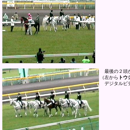
最後の２頭が
（左から
トウ
デジタルビデ